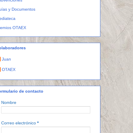
uías y Documentos
ediateca
remios OTAEX
olaboradores
Juan
OTAEX
ormulario de contacto
Nombre
Correo electrónico
*