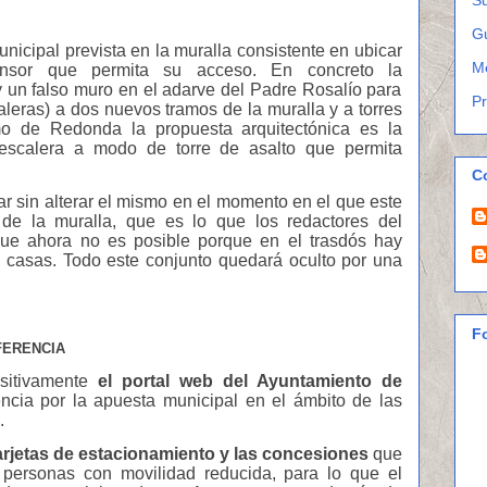
G
nicipal prevista en la muralla consistente en ubicar
M
ensor que permita su acceso. En concreto la
 y un falso muro en el adarve del Padre Rosalío para
P
leras) a dos nuevos tramos de la muralla y a torres
mo de Redonda la propuesta arquitectónica es la
 escalera a modo de torre de asalt
o que permita
C
ar
sin alterar el mismo en el momento en el que este
de la muralla, que es lo que los redactores del
ue ahora no es posible porque en el trasdós hay
e casas. Todo este conjunto quedará oculto por una
F
FERENCIA
sitivamente
el portal web del Ayuntamiento de
cia por la apuesta municipal en el ámbito de las
.
arjetas de estacionamiento y las concesiones
que
 personas con movilidad reducida, para lo que el