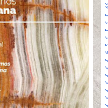
A
P
As
As
A
As
A
A
Ay
A
A
A
A
Ay
A