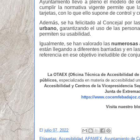
Ayuntamiento llevo a pleno el modelo de 
cumplir la normativa vigente permite que l
tarjetas, con lo que ello supone de control y 
Además, se ha felicitado al Concejal por l
urbano,
garantizando el uso de las person
permiten su usabilidad.
Igualmente, se han valorado las
numerosas a
están llegando a diferentes barriadas y en la
referencia en ese objetivo ineludible de conj
La
OTAEX (Oficina Técnica de Accesibilidad de
públicos,
especializada en materia de accesibilidad un
Accesibilidad y Centros de la Vicepresidencia Se
Junta de Extrema
https://www.cocemfebadajoz
Visita nuestro bl
El
julio 07, 2022
Etiquetas:
Accesibilidad
,
APAMEX
,
Ayuntamiento de C