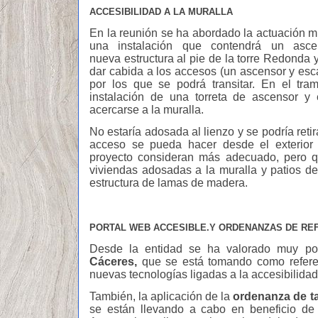
ACCESIBILIDAD A LA MURALLA
En la reunión se ha abordado la actuación mu
una instalación que contendrá un asc
nueva
estructura al pie de la torre Redonda
dar cabida a los
accesos (un ascensor y esca
por los que se podrá transitar
.
En el tra
instalación de una torreta de ascensor y
acercarse a la muralla.
No estaría adosada al lienzo y se podría retir
acceso se pueda hacer desde el exterior 
proyecto consideran más adecuado, pero q
viviendas adosadas a la muralla y patios d
estructura de lamas de madera.
PORTAL WEB ACCESIBLE.Y ORDENANZAS DE RE
Desde la entidad se ha valorado muy po
Cáceres,
que se está tomando como referen
nuevas tecnologías ligadas a la accesibilidad
También, la aplicación de la
ordenanza de t
se están llevando a cabo en beneficio de