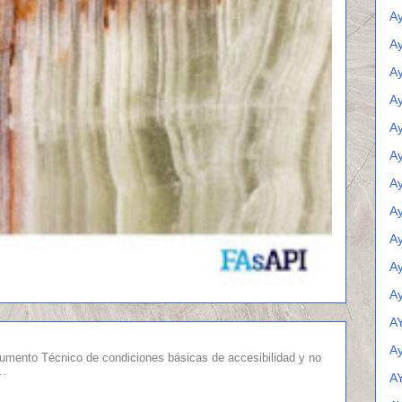
A
Ay
A
Ay
A
Ay
Ay
Ay
Ay
Ay
Ay
A
A
umento Técnico de condiciones básicas de accesibilidad y no
..
A