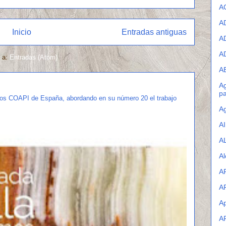
A
A
Inicio
Entradas antiguas
A
A
e a:
Entradas (Atom)
A
Ag
pa
los COAPI de España, abordando en su número 20 el trabajo
Ag
A
A
Al
A
A
Ap
A