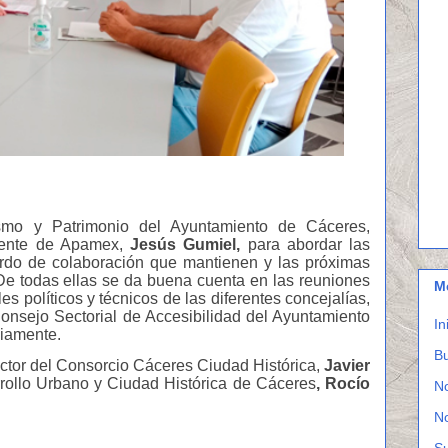
smo y Patrimonio del Ayuntamiento de Cáceres,
dente de Apamex,
Jesús Gumiel,
para abordar las
rdo de colaboración que mantienen y las próximas
 De todas ellas se da buena cuenta en las reuniones
M
 políticos y técnicos de las diferentes concejalías,
nsejo Sectorial de Accesibilidad del Ayuntamiento
In
liamente.
Bu
ector del Consorcio Cáceres Ciudad Histórica,
Javier
rrollo Urbano y Ciudad Histórica de Cáceres
, Rocío
N
N
S