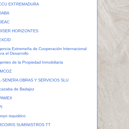
CCU EXTREMADURA
DABA
DEAC
DISER HORIZONTES
EXCID
encia Extremeña de Cooperación Internacional
ra el Desarrollo
entes de la Propiedad Inmobiliaria
IMCOZ
L-SENERA OBRAS Y SERVICIOS SLU
cazaba de Badajoz
PAMEX
PI
oyo isquiático
RCOIRIS SUMINISTROS TT