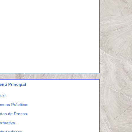
enú Principal
icio
enas Prácticas
otas de Prensa
ormativa
ubvenciones