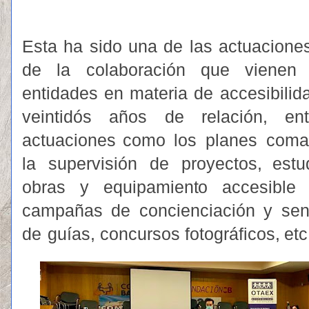
Esta ha sido una de las actuacione
de la colaboración que vienen 
entidades en materia de accesibili
veintidós años de relación, en
actuaciones co
m
o
los
pla
n
es
c
o
m
a
la
s
u
per
v
is
i
ón
d
e
pro
y
ect
o
s, est
u
obras
y
e
q
uip
am
i
en
t
o
ac
c
esible
c
a
m
pa
ñ
as
d
e
concie
n
ciac
i
ón
y
se
de
g
u
í
as, concursos
f
o
t
o
g
rá
f
ico
s,
etc