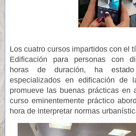
Los
c
uatro
cursos
i
m
p
a
rt
i
dos
c
o
n
el
t
í
E
d
i
f
icación
para
perso
n
as
con
d
horas
de
duraci
ó
n,
ha
est
a
do
especiali
z
ados
en
e
d
i
f
icación
de
l
pro
m
u
e
v
e
las
b
u
e
n
as
prá
c
ticas
en
curso e
m
i
n
e
nt
e
m
e
n
te
p
ráctico a
bo
r
h
ora
d
e
interpre
t
ar
n
ormas ur
b
an
í
sti