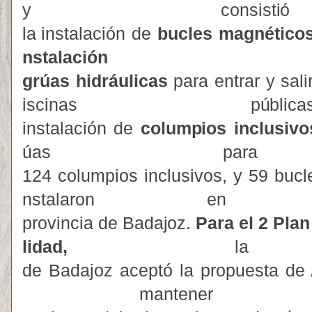
y consist
i
la instalación
d
e
bu
cl
e
s
m
agnético
n
s
tal
a
ción
grúas
hid
r
áuli
c
as
pa
r
a
e
ntrar
y
sal
i
isc
i
nas
p
ú
bl
i
ca
instalación
de
colum
p
ios
in
c
lusi
v
o
úas
p
a
ra
124
co
l
u
m
pios
inclusi
v
os,
y
59
bucl
nsta
l
a
r
o
n
en
pro
v
incia
de
B
ada
j
o
z
.
Para
el
2
P
l
an
lida
d
,
la
de
Ba
d
ajoz
ac
e
ptó
la
prop
u
esta
d
e
m
a
n
t
e
ner