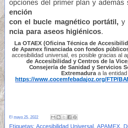
opcio
n
es
d
el
pr
i
m
er
p
l
an
y
a
d
e
m
ás
e
n
ci
ó
n
con
el
bucle
mag
n
ético
por
t
átil,
y
n
cia
para
ase
o
s higi
é
nico
s
.
L
a OT
A
E
X (Ofi
c
ina
T
é
c
nica de
A
c
c
e
s
ibi
l
id
de
A
p
a
mex fin
a
n
c
ia
d
a con
fo
n
d
o
s
p
ú
bl
i
c
o
acc
e
s
i
b
ili
d
a
d un
i
v
ersa
l
, es pos
i
b
l
e
g
rac
i
as
al
a
de
A
c
c
e
s
ibi
l
id
a
d y
C
e
n
tros de la
V
ic
e
C
o
n
s
e
j
ería de
S
a
n
id
a
d y
S
er
v
icios
S
E
xtr
e
mad
u
ra
a la e
n
t
i
d
a
d
ht
t
p
s
:
/
/
w
w
w
.
c
o
c
e
m
f
e
b
a
d
a
j
oz.org/F
T
P
/
B
A
El
mayo 25, 2022
Etiquetas:
Accesibilidad Universal
,
APAMEX
,
D