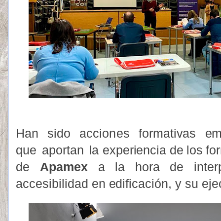
Han
si
d
o
accio
n
es
f
o
rmati
v
as
e
q
ue
aport
a
n
l
a e
x
per
i
encia
de
l
os
f
o
r
de
A
pamex
a
la
hora
d
e
inter
ac
c
esib
i
l
i
dad
e
n
e
d
i
f
icació
n
, y
su
e
je