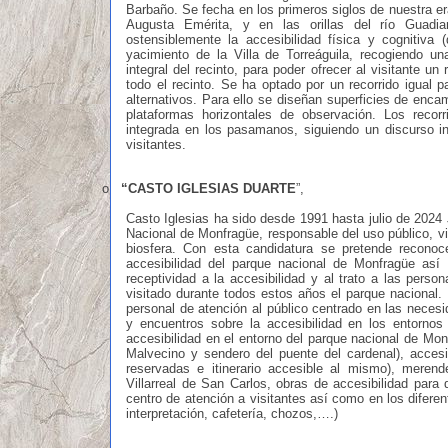
Barbaño. Se fecha en los primeros siglos de nuestra era
Augusta Emérita, y en las orillas del río Guadi
ostensiblemente la accesibilidad física y cognitiva (
yacimiento de la Villa de Torreáguila, recogiendo un
integral del recinto, para poder ofrecer al visitante un 
todo el recinto. Se ha optado por un recorrido igual p
alternativos. Para ello se diseñan superficies de enc
plataformas horizontales de observación. Los recorri
integrada en los pasamanos, siguiendo un discurso inte
visitantes.
o
“CASTO IGLESIAS DUARTE
”,
Casto Iglesias ha sido desde 1991 hasta julio de 2024
Nacional de Monfragüe, responsable del uso público, vi
biosfera. Con esta candidatura se pretende reconoc
accesibilidad del parque nacional de Monfragüe as
receptividad a la accesibilidad y al trato a las pers
visitado durante todos estos años el parque nacional.
personal de atención al público centrado en las neces
y encuentros sobre la accesibilidad en los entorno
accesibilidad en el entorno del parque nacional de Mo
Malvecino y sendero del puente del cardenal), accesib
reservadas e itinerario accesible al mismo), merend
Villarreal de San Carlos, obras de accesibilidad para
centro de atención a visitantes así como en los diferen
interpretación, cafetería, chozos,….)