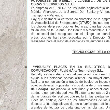
AUTOBUSES DE MÉRIDA, VILLANUEVA DE LA 
OBRAS Y SERVICIOS S.L.U
La empresa Al SENERA ha resultado adjudicataria de 
Mérida, Villanueva de la Serena, Don Benito y Almendr
Transporte y Vivienda.
Hay que destacar la estrecha colaboración de la e
de Accesibilidad de Extremadura (OTAEX), incluso mejo
los pliegos de prescripciones técnicas, para las obr
Villanueva de la Serena, Don Benito y Almendralejo. Gr
de accesibilidad recogidas en el pliego de cond
prescripciones han sido recogidas por la Dirección G
realizadas para el resto de estaciones de autobuses d
TECNOLOGÍAS DE LA C
o
“
VISUALFY PLACES EN LA BIBLIOTECA D
COMUNICACIÓN
”. Fusió dÁrts Technology S.L.
Visualfy es un sistema de inteligencia artificial que,
ayuda a las personas sordas a tener una mayor auton
facilita la comunicación a través de bucles de inducc
objetivo de esta propuesta ha sido dotar de un sistema d
de Badajoz
, mejorando la seguridad y accesibilida
sordas o con pérdida auditiva. El sistema consta de
2 
de las plantas del edificio, que recibirán las alertas so
luces del edificio, como en los
smartphones
de los u
directas a los dispositivos de los usuarios que así lo
grandes de lectura de cada una de las plantas. Un