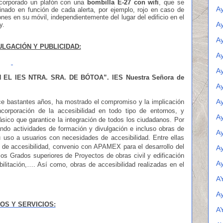
corporado un plafón con una
bombilla E-27 con wifi
, que se
A
nado en función de cada alerta, por ejemplo, rojo en caso de
ones en su móvil, independientemente del lugar del edificio en el
Ay
y.
A
ULGACIÓN Y PUBLICIDAD:
Ay
A
 EL IES NTRA. SRA. DE BÓTOA
”. IES Nuestra Señora de
Ay
Ay
ace bastantes años, ha mostrado el compromiso y la implicación
corporación de la accesibilidad en todo tipo de entornos, y
Ay
sico que garantice la integración de todos los ciudadanos. Por
ndo actividades de formación y divulgación e incluso obras de
Ay
su uso a usuarios con necesidades de accesibilidad. Entre ellas
de accesibilidad, convenio con APAMEX para el desarrollo del
Ay
os Grados superiores de Proyectos de obras civil y edificación
Ay
bilitación,…. Así como, obras de accesibilidad realizadas en el
A
A
OS Y SERVICIOS:
A