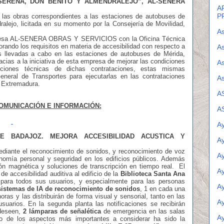
SERENA, DON BENITO Y ALMENDRALEJO
”, AL-SENERA
A
P
las obras correspondientes a las estaciones de autobuses de
alejo, licitada en su momento por la Consejería de Movilidad,
As
mpresa AL-SENERA OBRAS Y SERVICIOS con la Oficina Técnica
rando los requisitos en materia de accesibilidad con respecto a
As
as llevadas a cabo en las estaciones de autobuses de Mérida,
acias a la iniciativa de esta empresa de mejorar las condiciones
A
iciones técnicas de dichas contrataciones, estas mismas
eneral de Transportes para ejecutarlas en las contrataciones
As
e Extremadura.
A
OMUNICACIÓN E INFORMACIÓN:
A
Ay
E BADAJOZ. MEJORA ACCESIBILIDAD ACUSTICA Y
A
 mediante el reconocimiento de sonidos, y reconocimiento de voz
A
omía personal y seguridad en los edificios públicos. Además
ión magnética y soluciones de transcripción en tiempo real. El
A
e accesibilidad auditiva al edificio de la
Biblioteca Santa Ana
d para todos sus usuarios, y especialmente para las personas
A
sistemas de IA de reconocimiento de sonidos
, 1 en cada una
noras y las distribuirán de forma visual y sensorial, tanto en las
Ay
suarios. En la segunda planta las notificaciones se recibirán
 deseen,
2
lámparas de señalética
de emergencia en las salas
A
o de los aspectos más importantes a considerar ha sido la