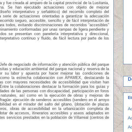
 y fue creada al amparo de la capital provincial de la Lusitania,
ana. Se han ejecutado actuaciones con objeto de mejorar
diseño interpretativo y señalético) del recorrido completo del
a serie de actuaciones orientadas a garantizar la adecuación
recorrido seguro, accesible, sencillo y de fácil interpretación de
ara todos, evitando discriminaciones de recorridos “accesibles”
aminamiento conformadas por unas rampas de ligera pendiente y
dos se presentan con panelería interpretativa y direccional,
rpretativo continuo y fluido, de fácil lectura por parte de los
 Jefe de negociado de información y atención pública del parque
sitas y educación ambiental del parque nacional y reserva de la
er su labor y apuesta por hacer mejorar las condiciones de
í como la estrecha colaboración con APAMEX, destacando la
D
onas con mayores necesidades de accesibilidad que visitan han
 Entre la colaboraciones destacar la formación para los guías y
idades de las personas con discapacidad, participación en foros
s naturales, así como en la ejecución de obras y mejoras de
E
nfragüe: ejecución de senderos accesibles (sendero en el arroyo
ilidad en el mirador del salto del gitano, (dotación de plazas
eros, obras de accesibilidad en la urbanización completa de
Ac
 dotar de accesos, itinerarios accesibles y aseos adaptados en
tes servicios prestados en la población de Villarreal (centros de
Ac
Ac