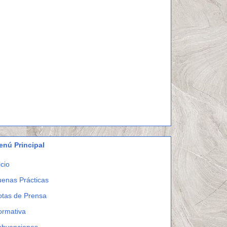
enú Principal
icio
enas Prácticas
otas de Prensa
ormativa
ubvenciones