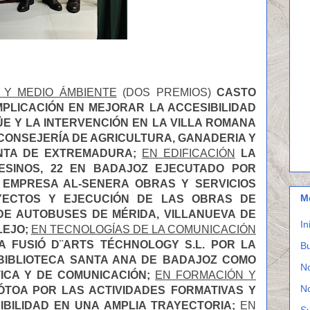
 Y MEDIO ÁMBIENTE
(DOS PREMIOS)
CASTO
MPLICACIÓN EN MEJORAR LA ACCESIBILIDAD
 Y LA INTERVENCIÓN EN LA VILLA ROMANA
CONSEJERÍA DE AGRICULTURA, GANADERIA Y
NTA DE EXTREMADURA
;
EN EDIFICACIÓN
LA
TESINOS, 22 EN BADAJOZ EJECUTADO POR
 EMPRESA AL-SENERA OBRAS Y SERVICIOS
M
OYECTOS Y EJECUCIÓN DE LAS OBRAS DE
DE AUTOBUSES DE MÉRIDA, VILLANUEVA DE
In
LEJO
;
EN TECNOLOGÍAS DE LA COMUNICACIÓN
A FUSIÓ D¨ARTS TÉCHNOLOGY S.L. POR LA
Bu
 BIBLIOTECA SANTA ANA DE BADAJOZ COMO
N
TICA Y DE COMUNICACIÓN
;
EN FORMACIÓN Y
N
ÓTOA POR LAS ACTIVIDADES FORMATIVAS Y
IBILIDAD EN UNA AMPLIA TRAYECTORIA
;
EN
S