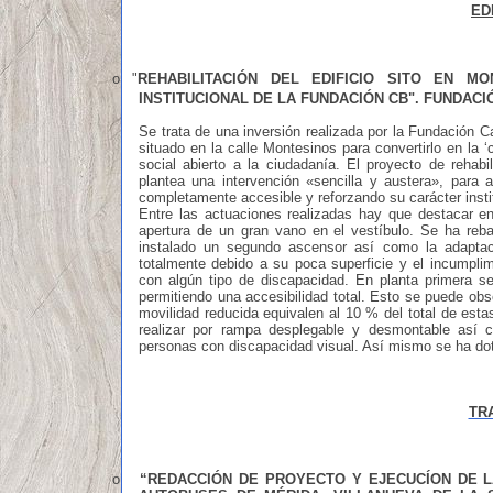
ED
o
"
REHABILITACIÓN DEL EDIFICIO SITO EN M
INSTITUCIONAL DE LA FUNDACIÓN CB"
.
FUNDACI
Se trata de una inversión realizada por la Fundación C
situado en la calle Montesinos para convertirlo en la ‘
social abierto a la ciudadanía. El proyecto de rehabil
plantea una intervención «sencilla y austera», para 
completamente accesible y reforzando su carácter insti
Entre las actuaciones realizadas hay que destacar en 
apertura de un gran vano en el vestíbulo. Se ha reb
instalado un segundo ascensor así como la adaptac
totalmente debido a su poca superficie y el incumpli
con algún tipo de discapacidad. En planta primera se
permitiendo una accesibilidad total. Esto se puede ob
movilidad reducida equivalen al 10 % del total de est
realizar por rampa desplegable y desmontable así 
personas con discapacidad visual. Así mismo se ha dota
TR
o
“
REDACCIÓN DE PROYECTO Y EJECUCÍON DE L