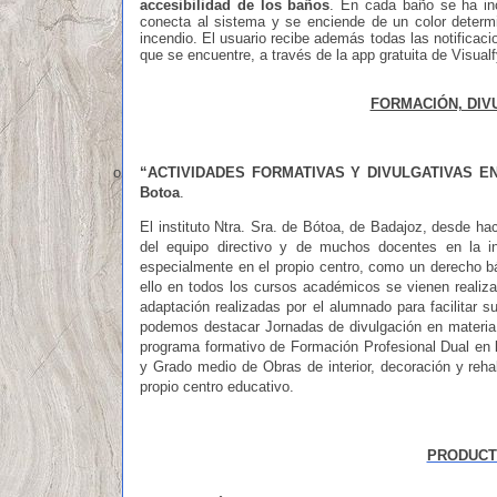
accesibilidad de los baños
. En cada baño se ha in
conecta al sistema y se enciende de un color determi
incendio. El usuario recibe además todas las notificaci
que se encuentre, a través de la app gratuita de Visualf
FORMACIÓN, DIV
o
“
ACTIVIDADES FORMATIVAS Y DIVULGATIVAS EN
Botoa
.
El instituto Ntra. Sra. de Bótoa, de Badajoz, desde h
del equipo directivo y de muchos docentes en la in
especialmente en el propio centro, como un derecho bá
ello en todos los cursos académicos se vienen realiza
adaptación realizadas por el alumnado para facilitar 
podemos destacar Jornadas de divulgación en materia 
programa formativo de Formación Profesional Dual en l
y Grado medio de Obras de interior, decoración y reha
propio centro educativo.
PRODUCT