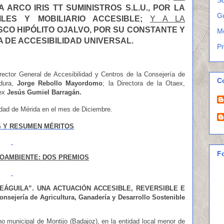
 ARCO IRIS TT SUMINISTROS S.L.U., POR LA
G
ILES Y MOBILIARIO ACCESIBLE
;
Y A LA
SCO HIPÓLITO OJALVO, POR SU CONSTANTE Y
M
 DE ACCESIBILIDAD UNIVERSAL.
P
rector General de Accesibilidad y Centros de la Consejería de
C
adura,
Jorge Rebollo Mayordomo
; la Directora de la Otaex,
mex
Jesús Gumiel Barragán.
iudad de Mérida en el mes de Diciembre.
 Y RESUMEN MÉRITOS
F
OAMBIENTE: DOS PREMIOS
EÁGUILA”. UNA ACTUACIÓN ACCESIBLE, REVERSIBLE E
onsejería de Agricultura, Ganadería y Desarrollo Sostenible
ino municipal de Montijo (Badajoz), en la entidad local menor de