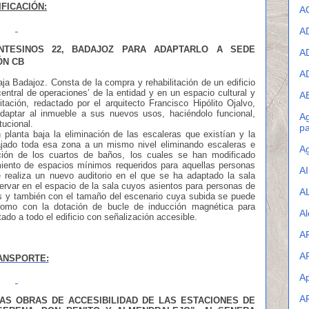
IFICACIÓN:
A
A
ONTESINOS 22, BADAJOZ PARA ADAPTARLO A SEDE
A
ÓN CB
A
aja Badajoz. Consta de la compra y rehabilitación de un edificio
central de operaciones’ de la entidad y en un espacio cultural y
A
itación, redactado por el arquitecto Francisco Hipólito Ojalvo,
adaptar al inmueble a sus nuevos usos, haciéndolo funcional,
Ag
tucional.
pa
planta baja la eliminación de las escaleras que existían y la
ajado toda esa zona a un mismo nivel eliminando escaleras e
Ag
ión de los cuartos de baños, los cuales se han modificado
miento de espacios mínimos requeridos para aquellas personas
A
 realiza un nuevo auditorio en el que se ha adaptado la sala
servar en el espacio de la sala cuyos asientos para personas de
A
as y también con el tamaño del escenario cuya subida se puede
como con la dotación de bucle de inducción magnética para
Al
do a todo el edificio con señalización accesible.
A
A
ANSPORTE:
Ap
A
AS OBRAS DE ACCESIBILIDAD DE LAS ESTACIONES DE