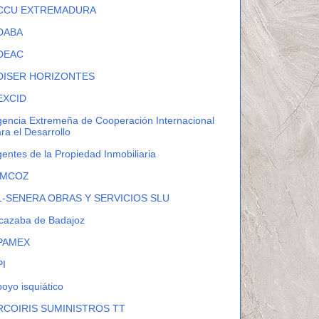
CCU EXTREMADURA
DABA
DEAC
DISER HORIZONTES
EXCID
encia Extremeña de Cooperación Internacional
ra el Desarrollo
entes de la Propiedad Inmobiliaria
IMCOZ
L-SENERA OBRAS Y SERVICIOS SLU
cazaba de Badajoz
PAMEX
PI
oyo isquiático
RCOIRIS SUMINISTROS TT