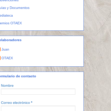
uías y Documentos
ediateca
remios OTAEX
olaboradores
Juan
OTAEX
ormulario de contacto
Nombre
Correo electrónico
*