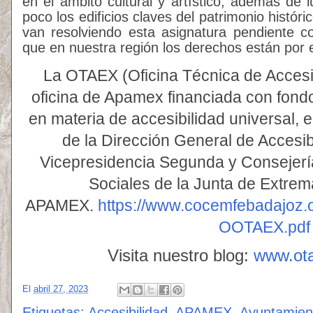
en el ámbito cultural y artístico, además de l
poco los edificios claves del patrimonio hist
van resolviendo esta asignatura pendiente c
que en nuestra región los derechos están por e
La OTAEX (Oficina Técnica de Accesi
oficina de Apamex financiada con fondo
en materia de accesibilidad universal, 
de la Dirección General de Accesib
Vicepresidencia Segunda y Consejerí
Sociales de la Junta de Extrem
APAMEX.
https://www.cocemfebadajoz
OOTAEX.pdf
Visita nuestro blog:
www.ot
El
abril 27, 2023
Etiquetas:
Accesibilidad
,
APAMEX
,
Ayuntamien