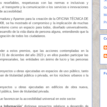
ás reseñables, respetuosas con las normas e inclusivas y
, el transporte y la comunicación o los servicios e innovaciones
G
e accesibilidad.
M
tremadura y Apamex para la creación de la OFICINA TÉCNICA DE
P
se ha mostrado el compromiso y la implicación de muchas
entorno como un espacio para todos, diseñado universalmente,
sarrollo de la vida diaria de persona alguna, entendiendo que la
egración de todos los ciudadanos.
C
ceder a estos premios, que las acciones contempladas en la
l 31 de diciembre del año 2023 y en ellos pueden participar las
mpresariales, las entidades sin ánimo de lucro y las personas
royectos u obras ejecutadas en espacios de uso público, tanto
F
 de titularidad pública o privada, en los núcleos urbanos o la
oyectos u obras ejecutadas en edificios de obra nueva,
 pública, bien de titularidad privada.
e favorezcan la accesibilidad universal en este sector.
e Información’
distingue proyectos relativos a desarrollo de