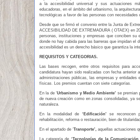
a la accesibilidad universal y sus actuaciones m
educadoras, en el ámbito del urbanismo, la arquitectura
tecnológicas a favor de las personas con necesidades d
Desde que se firmó el convenio entre la Junta de Ex
ACCESIBILIDAD DE EXTREMADURA ( OTAEX) en 2008, 
personas, instituciones y empresas que conciben su 
donde no hay cabida para las barreras que impidan el de
accesibilidad es un derecho básico que garantiza la int
REQUISITOS Y CATEGORIAS.
Las bases recogen, entre otros requisitos para ac
candidatura hayan sido realizadas con fecha anterior a
administraciones públicas, las empresas y entidades e
físicas. Los premios cuentan con siete categorías.
En la de ‘
Urbanismo y Medio Ambiente’
se premian p
de nueva creación como en zonas consolidadas, ya sean
naturaleza.
En la modalidad de
‘Edificación’
se reconocen pr
rehabilitación, reforma o restauración, bien de titularidad
En el apartado de ‘
Transporte’,
aquellas actuaciones qu
La categoría de
‘Tecnologías de la Comunicación 