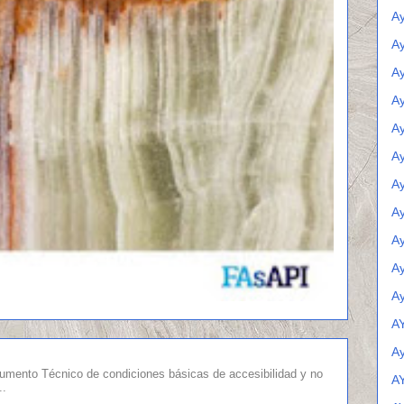
A
Ay
A
Ay
A
Ay
Ay
Ay
Ay
Ay
Ay
A
A
umento Técnico de condiciones básicas de accesibilidad y no
A
..