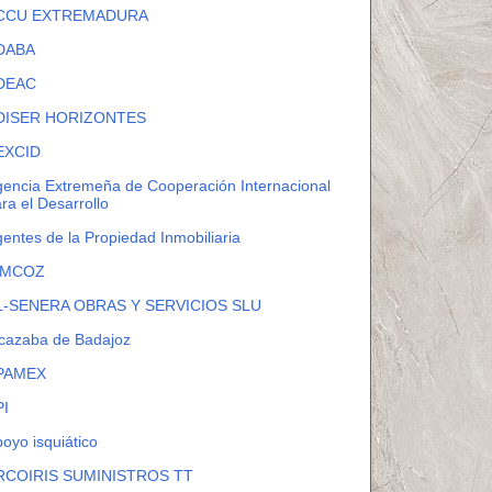
CCU EXTREMADURA
DABA
DEAC
DISER HORIZONTES
EXCID
encia Extremeña de Cooperación Internacional
ra el Desarrollo
entes de la Propiedad Inmobiliaria
IMCOZ
L-SENERA OBRAS Y SERVICIOS SLU
cazaba de Badajoz
PAMEX
PI
oyo isquiático
RCOIRIS SUMINISTROS TT