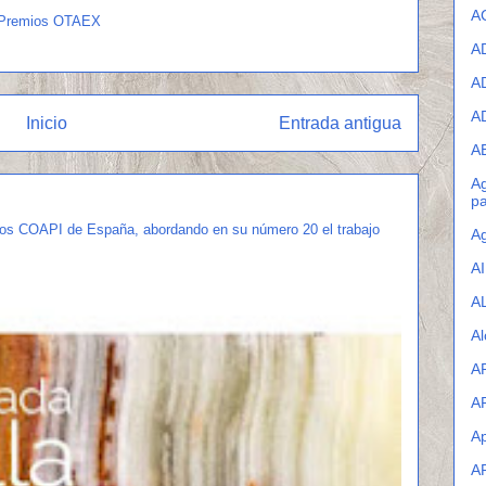
A
Premios OTAEX
A
A
A
Inicio
Entrada antigua
A
Ag
pa
los COAPI de España, abordando en su número 20 el trabajo
Ag
A
A
Al
A
A
Ap
A