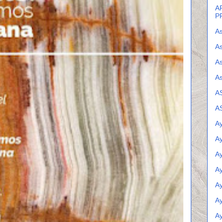
A
P
As
As
A
As
A
A
Ay
A
A
A
A
Ay
A