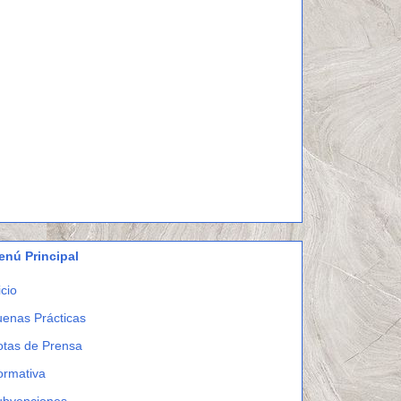
enú Principal
icio
enas Prácticas
otas de Prensa
ormativa
ubvenciones