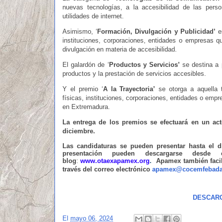
nuevas tecnologías, a la accesibilidad de las per
utilidades de internet.
Asimismo, ‘
Formación, Divulgación y Publicidad’
es
instituciones, corporaciones, entidades o empresas q
divulgación en materia de accesibilidad.
El galardón de ‘
Productos y Servicios’
se destina a 
productos y la prestación de servicios accesibles.
Y el premio ‘
A la Trayectoria’
se otorga a aquella t
físicas, instituciones, corporaciones, entidades o empr
en Extremadura.
La entrega de los premios se efectuará en un ac
diciembre.
Las candidaturas se pueden presentar hasta el 
presentación pueden descargarse desd
blog
:
www.otaexapamex.org
.
Apamex también facili
través del correo electrónico
apamex@cocemfebada
DESCARG
El
mayo 06, 2024