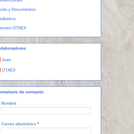
uías y Documentos
ediateca
remios OTAEX
olaboradores
Juan
OTAEX
ormulario de contacto
Nombre
Correo electrónico
*