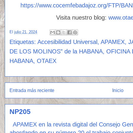
https://www.cocemfebadajoz.org/FTP/B
Visita nuestro blog:
www.ota
El
julio 21, 2024
Etiquetas:
Accesibilidad Universal
,
APAMEX
,
J
DE LOS MOLINOS” de la HABANA
,
OFICINA
HABANA
,
OTAEX
Entrada más reciente
Inicio
NP205
APAMEX en la revista digital del Consejo Ge
abordando en su número 20 el trabajo conjunto