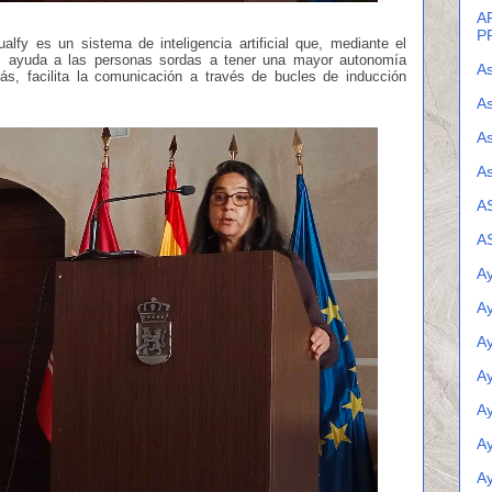
A
P
ualfy es un sistema de inteligencia artificial que, mediante el
z, ayuda a las personas sordas a tener una mayor autonomía
As
ás, facilita la comunicación a través de bucles de inducción
.
As
A
As
A
A
Ay
A
A
A
A
Ay
A