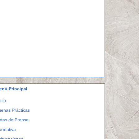
enú Principal
icio
enas Prácticas
otas de Prensa
ormativa
ubvenciones