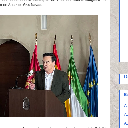
ica de Apamex
Ana Navas.
D
E
Ac
Ac
Ac