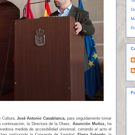
G
M
P
C
F
e Cultura,
José Antonio Casablanca,
para seguidamente tomar
 continuación,
la Directora de la Otaex,
Asunción Muñoz,
ha
vedosa medida de accesibilidad universal, cerrando el acto el
han participado la Concejala de Sanidad,
Elena Salgado
, la