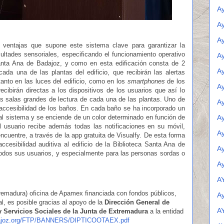
A
Ay
A
ventajas que supone este sistema clave para garantizar la
ultades sensoriales, especificando el funcionamiento operativo
Ay
Santa Ana de Badajoz, y como en esta edificación consta de 2
A
da una de las plantas del edificio, que recibirán las alertas
 tanto en las luces del edificio, como en los
smartphones
de los
Ay
ecibirán directas a los dispositivos de los usuarios que así lo
s salas grandes de lectura de cada una de las plantas. Uno de
Ay
accesibilidad de los baños. En cada baño se ha incorporado un
 al sistema y se enciende de un color determinado en función de
Ay
l usuario recibe además todas las notificaciones en su móvil,
Ay
encuentre, a través de la app gratuita de Visualfy. De esta forma
ccesibilidad auditiva al edificio de la Biblioteca Santa Ana de
Ay
todos sus usuarios, y especialmente para las personas sordas o
Ay
A
emadura) oficina de Apamex financiada con fondos públicos,
A
l, es posible gracias al apoyo de la
Dirección General de
A
y Servicios Sociales de la Junta de Extremadura
a la entidad
dajoz.org/FTP/BANNERS/DIPTICOOTAEX.pdf