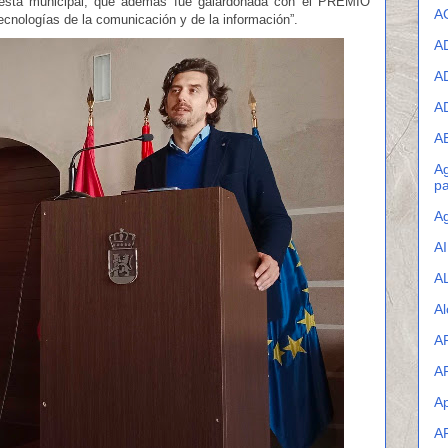
puesta municipal, que además fue galardonada con el PREMIO
A
cnologías de la comunicación y de la información”.
A
A
A
A
Ag
pa
Ag
A
A
Al
A
A
Ap
A