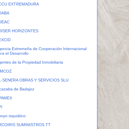
CCU EXTREMADURA
DABA
DEAC
DISER HORIZONTES
EXCID
encia Extremeña de Cooperación Internacional
ra el Desarrollo
entes de la Propiedad Inmobiliaria
IMCOZ
L-SENERA OBRAS Y SERVICIOS SLU
cazaba de Badajoz
PAMEX
PI
oyo isquiático
RCOIRIS SUMINISTROS TT