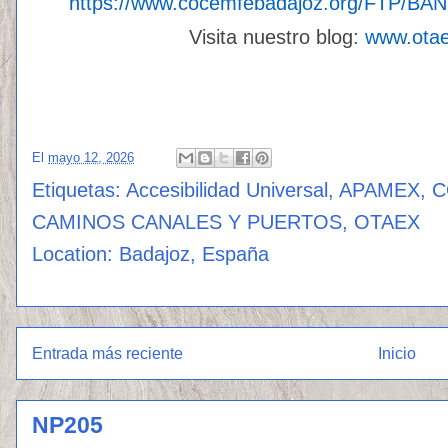
https://www.cocemfebadajoz.org/FTP/B
Visita nuestro blog:
www.ota
El
mayo 12, 2026
Etiquetas:
Accesibilidad Universal
,
APAMEX
,
C
CAMINOS CANALES Y PUERTOS
,
OTAEX
Location:
Badajoz, España
Entrada más reciente
Inicio
NP205