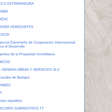
CCU EXTREMADURA
DABA
DEAC
DISER HORIZONTES
EXCID
encia Extremeña de Cooperación Internacional
ra el Desarrollo
entes de la Propiedad Inmobiliaria
IMCOZ
L-SENERA OBRAS Y SERVICIOS SLU
cazaba de Badajoz
PAMEX
PI
oyo isquiático
RCOIRIS SUMINISTROS TT