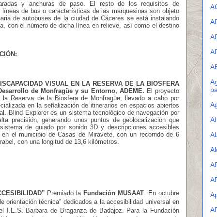
paradas y anchuras de paso. El resto de los requisitos de
A
as líneas de bus o características de las marquesinas son objeto
naria de autobuses de la ciudad de Cáceres se está instalando
A
a, con el número de dicha línea en relieve, así como el destino
A
A
CIÓN:
A
Ag
SCAPACIDAD VISUAL EN LA RESERVA DE LA BIOSFERA
pa
 Desarrollo de Monfragüe y su Entorno, ADEME.
El proyecto
en la Reserva de la Biosfera de Monfragüe, llevado a cabo por
Ag
ializada en la señalización de itinerarios en espacios abiertos
ual. Blind Explorer es un sistema tecnológico de navegación por
A
alta precisión, generando unos puntos de geolocalización que
n sistema de guiado por sonido 3D y descripciones accesibles
 en el municipio de Casas de Miravete, con un recorrido de 6
A
irabel, con una longitud de 13,6 kilómetros.
Al
A
A
CCESIBILIDAD”
Premiado la
Fundación MUSAAT
. En octubre
Ap
 orientación técnica” dedicados a la accesibilidad universal en
A
 el I.E.S. Barbara de Braganza de Badajoz. Para la Fundación