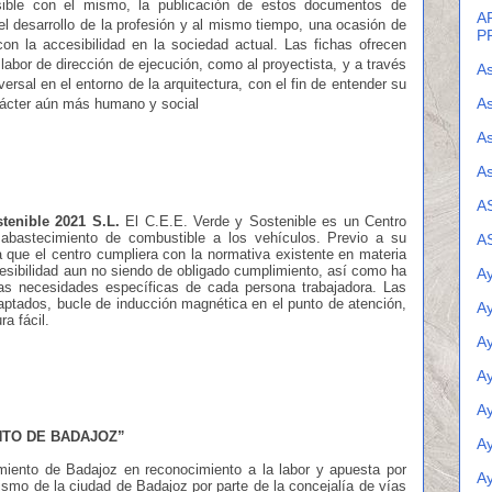
sible con el mismo, la publicación de estos documentos de
A
el desarrollo de la profesión y al mismo tiempo, una ocasión de
P
on la accesibilidad en la sociedad actual. Las fichas ofrecen
 labor de dirección de ejecución, como al proyectista, y a través
As
versal en el entorno de la arquitectura, con el fin de entender su
As
arácter aún más humano y social
A
As
A
enible 2021 S.L.
El C.E.E. Verde y Sostenible es un Centro
abastecimiento de combustible a los vehículos. Previo a su
A
a que el centro cumpliera con la normativa existente en materia
cesibilidad aun no siendo de obligado cumplimiento, así como ha
Ay
las necesidades específicas de cada persona trabajadora. Las
ptados, bucle de inducción magnética en el punto de atención,
A
a fácil.
A
A
A
NTO DE BADAJOZ”
Ay
iento de Badajoz en reconocimiento a la labor y apuesta por
A
nismo de la ciudad de Badajoz por parte de la concejalía de vías