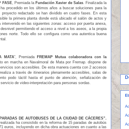
ª FASE
, Premiada la
Fundación Xavier de Salas
. Finalizada la
 ha procedido en los últimos años a buscar soluciones para la
l proyecto redactado se han dividido en cuatro fases. En esta
ible la primera planta donde está ubicado el salón de actos y
 intervenido en las siguientes zonas: acceso por puerta anexa,
desnivel permitiendo el acceso a nivel a los aseos, a la propia
iones norte. Todo ello se configura como una autentica buena
tal.
A MATA
”, Premiada
FREMAP Mutua colaboradora con la
esto en marcha en Navalmoral de Mata por Fremap. dispone de
ervicios son accesibles. De esta manera cuenta con 2 accesos
 realiza a través de itinerarios plenamente accesibles, salas de
D
nto podo táctil hasta el punto de atención, señalización de
 servicio de video-interpretación para personas sordas.
E
Ac
Ac
PARADAS DE AUTOBUSES DE LA CIUDAD DE CÁCERES”.
ealizada ha consistido en la reforma de 15 paradas de autobús
Ac
1 euros, incluyendo en dicha obra actuaciones en cuanto a las