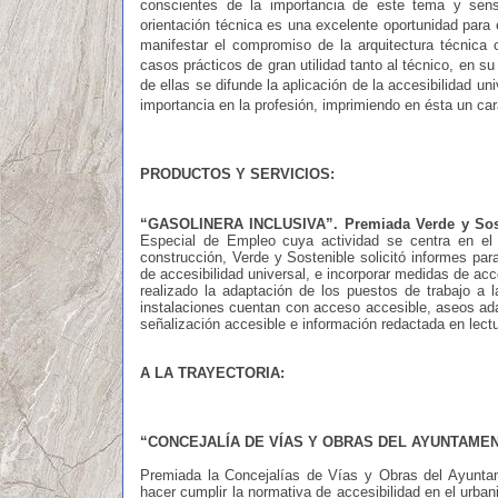
conscientes de la importancia de este tema y sen
orientación técnica es una excelente oportunidad para 
manifestar el compromiso de la arquitectura técnica c
casos prácticos de gran utilidad tanto al técnico, en su
de ellas se difunde la aplicación de la accesibilidad uni
importancia en la profesión, imprimiendo en ésta un c
PRODUCTOS Y SERVICIOS:
“GASOLINERA INCLUSIVA”. Premiada Verde y Sost
Especial de Empleo cuya actividad se centra en el 
construcción, Verde y Sostenible solicitó informes par
de accesibilidad universal, e incorporar medidas de ac
realizado la adaptación de los puestos de trabajo a 
instalaciones cuentan con acceso accesible, aseos ada
señalización accesible e información redactada en lectur
A LA TRAYECTORIA:
“CONCEJALÍA DE VÍAS Y OBRAS DEL AYUNTAME
Premiada la Concejalías de Vías y Obras del Ayuntam
hacer cumplir la normativa de accesibilidad en el urba