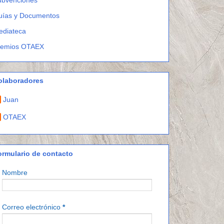
uías y Documentos
ediateca
remios OTAEX
olaboradores
Juan
OTAEX
ormulario de contacto
Nombre
Correo electrónico
*