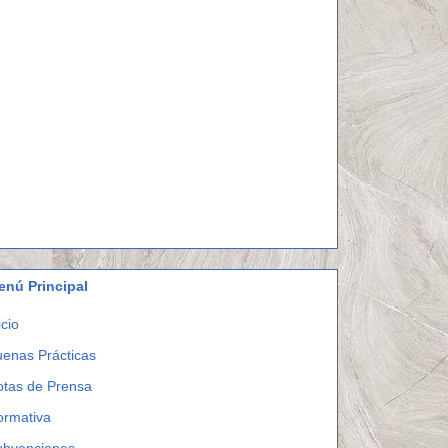
enú Principal
icio
enas Prácticas
otas de Prensa
ormativa
ubvenciones