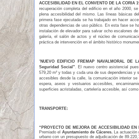
ACCESIBILIDAD EN EL CONVENTO DE LA CORIA 1
recuperación completa del edificio en el año 2000, se
plena accesibilidad del mismo. Las líneas básicas de
primera fase ejecutada se ha trabajado en hacer acces
otras dependencias de uso público. En esta fase se ha
instalación de elevador para salvar ocho escalones de 
galería, el salón de actos y el núcleo de comunicac
práctica de intervención en el ámbito histórico monumen
“
NUEVO EDIFICIO FREMAP NAVALMORAL DE L
Seguridad Social”
. El nuevo centro asistencial pu
579,20 m² y todas y cada una de sus dependencias y s
accesibles desde la calle, la comunicación interior se
espera, aseos y vestuarios accesibles, encaminamie
superficies acristaladas, cartelería accesible, así como
TRANSPORTE:
“PROYECTO DE MEJORA DE ACCESIBILIDAD EN 
Premiado
el
Ayuntamiento de Cáceres.
La actuación r
urbano con un presupuesto de adjudicación de 89.220,7