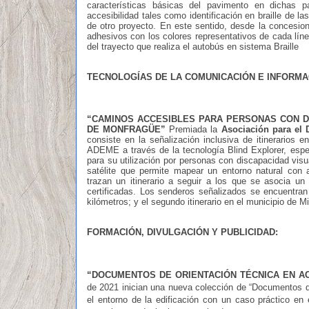
características básicas del pavimento en dichas 
accesibilidad tales como identificación en braille de l
de otro proyecto. En este sentido, desde la concesio
adhesivos con los colores representativos de cada líne
del trayecto que realiza el autobús en sistema Braille
TECNOLOGÍAS DE LA COMUNICACIÓN E INFORMA
“CAMINOS ACCESIBLES PARA PERSONAS CON DI
DE MONFRAGÜE
”
Premiada la
Asociación para el
consiste en la señalización inclusiva de itinerarios 
ADEME a través de la tecnología Blind Explorer, espec
para su utilización por personas con discapacidad vis
satélite que permite mapear un entorno natural con 
trazan un itinerario a seguir a los que se asocia u
certificadas. Los senderos señalizados se encuentran
kilómetros; y el segundo itinerario en el municipio de M
FORMACIÓN, DIVULGACIÓN Y PUBLICIDAD:
“DOCUMENTOS DE ORIENTACIÓN TÉCNICA EN A
de 2021 inician una nueva colección de “Documentos de
el entorno de la edificación con un caso práctico en