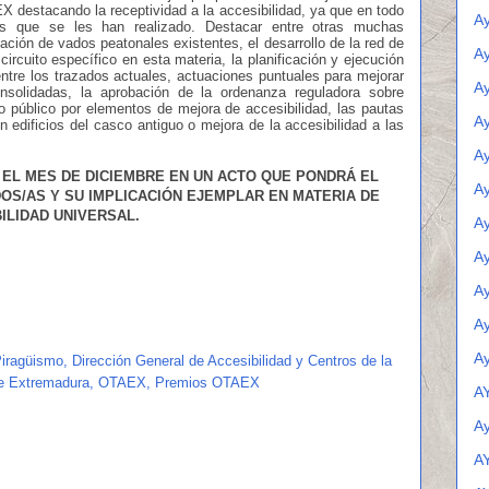
 destacando la receptividad a la accesibilidad, ya que en todo
A
 que se les han realizado. Destacar entre otras muchas
ación de vados peatonales existentes, el desarrollo de la red de
Ay
ircuito específico en esta materia, la planificación y ejecución
 entre los trazados actuales, actuaciones puntuales para mejorar
A
nsolidadas, la aprobación de la ordenanza reguladora sobre
 público por elementos de mejora de accesibilidad, las pautas
Ay
n edificios del casco antiguo o mejora de la accesibilidad a las
A
EL MES DE DICIEMBRE EN UN ACTO QUE PONDRÁ EL
Ay
OS/AS Y SU IMPLICACIÓN EJEMPLAR EN MATERIA DE
ILIDAD UNIVERSAL.
Ay
Ay
Ay
Ay
Ay
Piragüismo
,
Dirección General de Accesibilidad y Centros de la
de Extremadura
,
OTAEX
,
Premios OTAEX
A
A
A