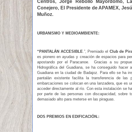
Centros, Jorge Rebollo Mayordomo, La 
Conejero, El Presidente de APAMEX, Jesú
Muñoz.
URBANISMO Y MEDIOAMBIENTE:
“PANTALÁN ACCESIBLE
.”, Premiado el
Club de Pi
es pionero en ayudas y creación de espacios para per
apostando por el Paracanoe. Gracias a su propuest
Hidrográfica del Guadiana, se ha conseguido hacer a
Guadiana en la ciudad de Badajoz. Para ello se ha ins
pantalán existente facilita la transferencia de l
embarcaciones se colocan en una lanzadera, que es u
acceder directamente al río. Con esta instalación se h
por parte de las personas con discapacidad, sobre t
demasiado alto para meterse en las piraguas.
DOS PREMIOS EN EDIFICACIÓN.: