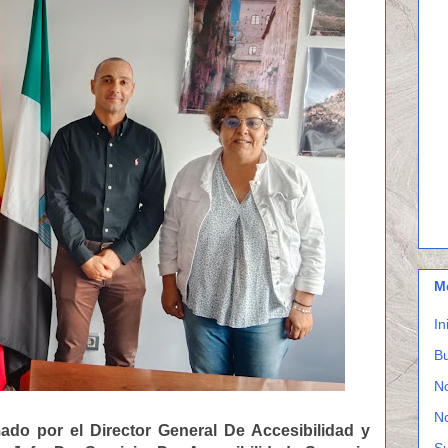
M
In
Bu
N
N
ado por el Director General De Accesibilidad y
S