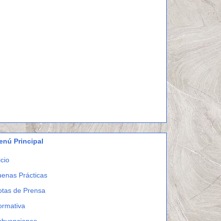
enú Principal
icio
enas Prácticas
otas de Prensa
ormativa
ubvenciones