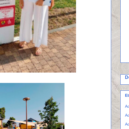
D
E
Ac
Ac
Ac