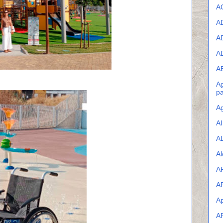
A
A
A
A
A
Ag
pa
Ag
A
A
Al
A
A
Ap
A