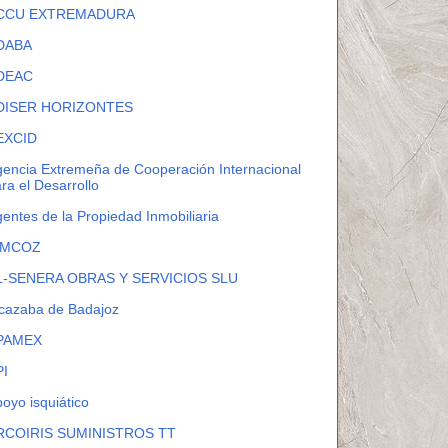
CCU EXTREMADURA
DABA
DEAC
DISER HORIZONTES
EXCID
encia Extremeña de Cooperación Internacional
ra el Desarrollo
entes de la Propiedad Inmobiliaria
IMCOZ
L-SENERA OBRAS Y SERVICIOS SLU
cazaba de Badajoz
PAMEX
PI
oyo isquiático
RCOIRIS SUMINISTROS TT