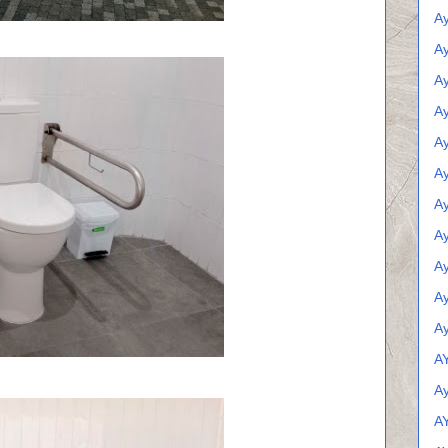
A
Ay
A
Ay
A
Ay
Ay
Ay
Ay
Ay
Ay
A
A
A