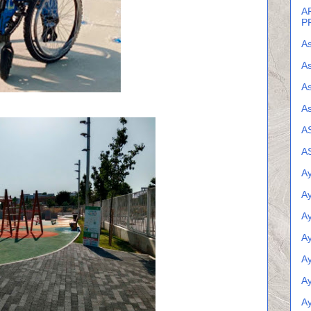
A
P
As
As
A
As
A
A
Ay
A
A
A
A
Ay
A