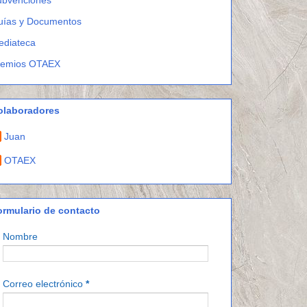
uías y Documentos
ediateca
remios OTAEX
olaboradores
Juan
OTAEX
ormulario de contacto
Nombre
Correo electrónico
*